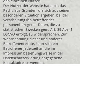
den einzelnen Nutzer.
Der Nutzer der Website hat auch das
Recht, aus Gründen, die sich aus seiner
besonderen Situation ergeben, bei der
Verarbeitung ihn betreffender
personenbezogener Daten, die zu
statistischen Zwecken gem. Art. 89 Abs. 1
DSGVO erfolgt, zu widersprechen. Zur
Wahrnehmung dieser und anderer
Betroffenenrechte, kann sich ein
Betroffener jederzeit an die im
Impressum beziehungsweise in der
Datenschutzerklärung angegebene
Kontaktadresse wenden.
Auf unserer Webseite kommen folgende
Performance Cookies zum Einsatz:
NameZweckLaufzeit
Der Nutzer der Website kann der
Verwendung von Performance-Cookies
jederzeit widersprechen, indem er seine
Cookie Einstellungen
entsprechend
anpasst.
Die Rechtsgrundlage für die Nutzung der
Performance-Cookies ist ein berechtigtes