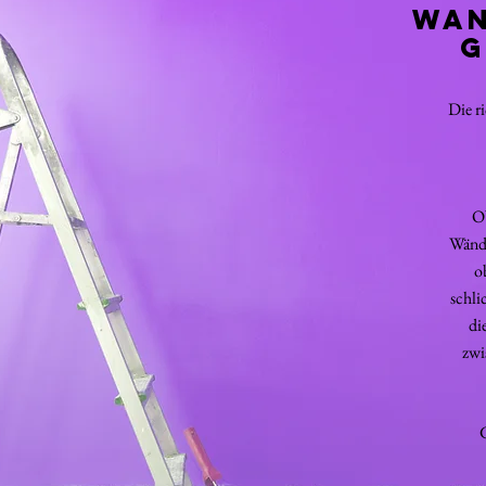
Wan
g
Die r
Ob
Wände
o
schli
di
zwi
G